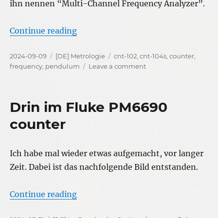
ihn nennen “Multi-Channel Frequency Analyzer”.
“Pendulums neuer Counter”
Continue reading
Posted
Categories
Tags
2024-09-09
[DE] Metrologie
cnt-102
,
cnt-104s
,
counter
,
on
on
frequency
,
pendulum
Leave a comment
Pendulums
neuer
Counter
Drin im Fluke PM6690
counter
Ich habe mal wieder etwas aufgemacht, vor langer
Zeit. Dabei ist das nachfolgende Bild entstanden.
“Drin im Fluke PM6690 counter”
Continue reading