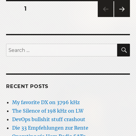
Posts
PAGE
1
NEXT
pagination
PAG
E
S
Search
for:
RECENT POSTS
My favorite DX on 3796 kHz
The Silence of 198 kHz on LW
DevOps bullshit stuff crashout
Die 33 Empfehlungen zur Rente