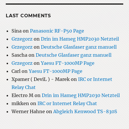
LAST COMMENTS
Sina
on
Panasonic RF-P50 Page
Grzegorz
on
Drin im Hameg HMP2030 Netzteil
Grzegorz
on
Deutsche Glasfaser ganz manuell
Sascha
on
Deutsche Glasfaser ganz manuell
Grzegorz
on
Yaesu FT-1000MP Page
Carl
on
Yaesu FT-1000MP Page
Xpamer ( DeviL ) - Marek
on
IRC or Internet
Relay Chat
Electro M
on
Drin im Hameg HMP2030 Netzteil
mikken
on
IRC or Internet Relay Chat
Werner Hahne
on
Abgleich Kenwood TS-830S