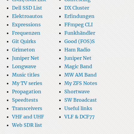
Dell SSD List
DX Cluster
Elektroautos
Erfindungen
Expressions
FFmpeg CLI
Frequenzen
Funkhändler
Git Quirks
Good (FOS)S
Grimeton
Ham Radio
Juniper Net
Juniper Net
Longwave
Magic Band
Music titles
MW AM Band
My TV series
My ZFS Notes
Propagation
Shortwave
Speedtests
SW Broadcast
Transceivers
Useful links
VHF and UHF
VLF & DCF77
Web SDR list