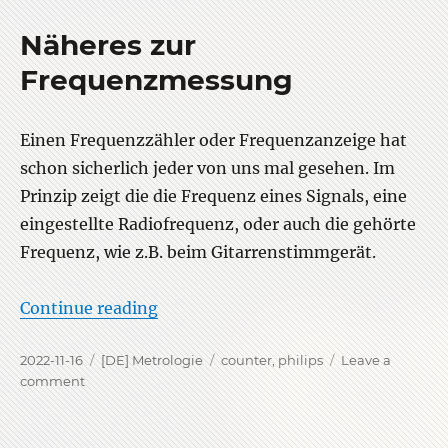
im
Hameg
Näheres zur
HM8030-
6
Frequenzmessung
Generator
Einen Frequenzzähler oder Frequenzanzeige hat
schon sicherlich jeder von uns mal gesehen. Im
Prinzip zeigt die die Frequenz eines Signals, eine
eingestellte Radiofrequenz, oder auch die gehörte
Frequenz, wie z.B. beim Gitarrenstimmgerät.
“Näheres zur Frequenzmessung”
Continue reading
Posted
Categories
Tags
2022-11-16
[DE] Metrologie
counter
,
philips
Leave a
on
on
comment
Näheres
zur
Frequenzmessung