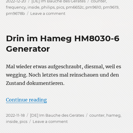
Posted
Categories
Tags
2022-12-20
[DE] Im Bauche des Gerätes
counter
,
on
frequency
,
inside
,
philips
,
pics
,
pm6652c
,
pm9610
,
pm9619
,
on
pm9678b
Leave a comment
Drin
im
Philips
Drin im Hameg HM8030-6
PM6652C
Zähler
Generator
Mal wieder etwas aufgeschraubt, diesmal, weil es
wegging. Noch letztes mal reinschauen und den
Zustand dokumentieren.
“Drin im Hameg HM8030-6 Generat
Continue reading
Posted
Categories
Tags
2022-11-18
[DE] Im Bauche des Gerätes
counter
,
hameg
,
on
on
inside
,
pics
Leave a comment
Drin