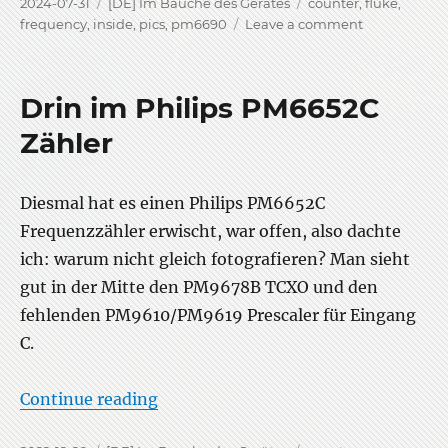
Posted
Categories
Tags
2024-07-31
[DE] Im Bauche des Gerätes
counter
,
fluke
,
on
on
frequency
,
inside
,
pics
,
pm6690
Leave a comment
Drin
im
Fluke
Drin im Philips PM6652C
PM6690
counter
Zähler
Diesmal hat es einen Philips PM6652C
Frequenzzähler erwischt, war offen, also dachte
ich: warum nicht gleich fotografieren? Man sieht
gut in der Mitte den PM9678B TCXO und den
fehlenden PM9610/PM9619 Prescaler für Eingang
C.
“Drin im Philips PM6652C Zähler”
Continue reading