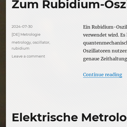
Zum Rubidium-Oszi
Posted
2024-07-30
Ein Rubidium-Oszill
on
Categories
[DE] Metrologie
verwendet wird. Es
Tags
metrology
,
oscillator
,
quantenmechanisch
rubidium
Oszillatoren nutze
on
Leave a comment
genaue Zeithaltung
Zum
Rubidium-
Oszillator
“
Continue reading
Elektrische Metrol