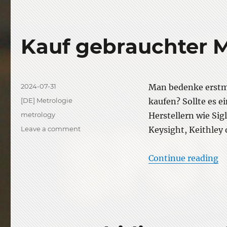
Kauf gebrauchter 
Posted
2024-07-31
Man bedenke erstma
on
Categories
[DE] Metrologie
kaufen? Sollte es e
Tags
metrology
Herstellern wie Sig
on
Leave a comment
Keysight, Keithley 
Kauf
gebrauchter
“K
Continue reading
Messgeräte