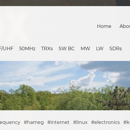
Home
Abo
F/UHF
50MHz
TRXs
SW BC
MW
LW
SDRs
requency
hameg
internet
linux
electronics
k