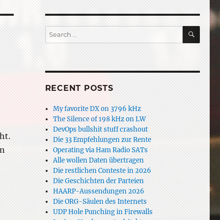
SEAR
Search
for:
RECENT POSTS
My favorite DX on 3796 kHz
The Silence of 198 kHz on LW
DevOps bullshit stuff crashout
ht.
Die 33 Empfehlungen zur Rente
in
Operating via Ham Radio SATs
Alle wollen Daten übertragen
Die restlichen Conteste in 2026
Die Geschichten der Parteien
HAARP-Aussendungen 2026
Die ORG-Säulen des Internets
UDP Hole Punching in Firewalls