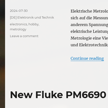
Posted
2024-07-30
Elektrische Metrolo
on
Categories
[DE] Elektronik und Technik
sich auf die Messu
Tags
electronics
,
hobby
,
anderem Spannung, 
metrology
elektrische Leistun
on
Leave a comment
Metrologie eine Vi
Elektrische
und Elektrotechnik
Metrologie
als
Hobby
“E
Continue reading
New Fluke PM6690 