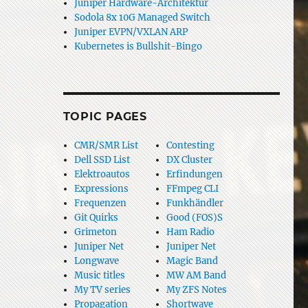
Juniper Hardware-Architektur
Sodola 8x 10G Managed Switch
Juniper EVPN/VXLAN ARP
Kubernetes is Bullshit-Bingo
TOPIC PAGES
CMR/SMR List
Contesting
Dell SSD List
DX Cluster
Elektroautos
Erfindungen
Expressions
FFmpeg CLI
Frequenzen
Funkhändler
Git Quirks
Good (FOS)S
Grimeton
Ham Radio
Juniper Net
Juniper Net
Longwave
Magic Band
Music titles
MW AM Band
My TV series
My ZFS Notes
Propagation
Shortwave