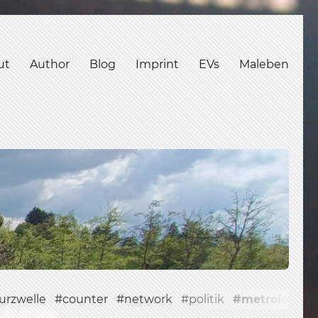
ut
Author
Blog
Imprint
EVs
Maleben
urzwelle
counter
network
politik
metrology