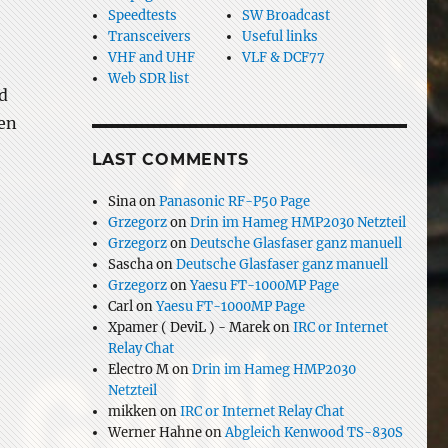
Speedtests
SW Broadcast
Transceivers
Useful links
VHF and UHF
VLF & DCF77
Web SDR list
rd
den
LAST COMMENTS
Sina
on
Panasonic RF-P50 Page
Grzegorz
on
Drin im Hameg HMP2030 Netzteil
Grzegorz
on
Deutsche Glasfaser ganz manuell
Sascha
on
Deutsche Glasfaser ganz manuell
Grzegorz
on
Yaesu FT-1000MP Page
Carl
on
Yaesu FT-1000MP Page
Xpamer ( DeviL ) - Marek
on
IRC or Internet
Relay Chat
Electro M
on
Drin im Hameg HMP2030
Netzteil
mikken
on
IRC or Internet Relay Chat
Werner Hahne
on
Abgleich Kenwood TS-830S