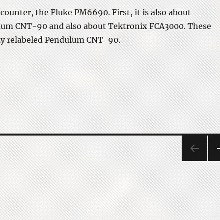
counter, the Fluke PM6690. First, it is also about
um CNT-90 and also about Tektronix FCA3000. These
lly relabeled Pendulum CNT-90.
New Fluke PM6690 counter”
N
P
E