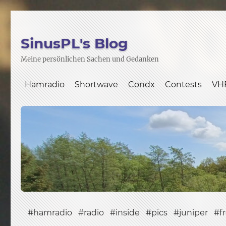
SinusPL's Blog
Meine persönlichen Sachen und Gedanken
Hamradio
Shortwave
Condx
Contests
VH
hamradio
radio
inside
pics
juniper
f