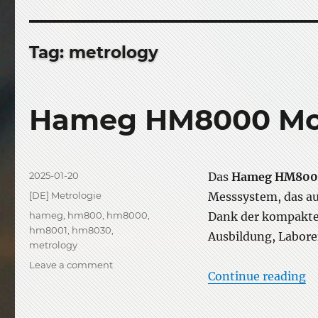
Tag:
metrology
Hameg HM8000 Mo
Posted
2025-01-20
Das
Hameg HM8000
on
Categories
[DE] Metrologie
Messsystem, das a
Tags
hameg
,
hm800
,
hm8000
,
Dank der kompakten
hm8001
,
hm8030
,
Ausbildung, Labor
metrology
on
Leave a comment
“
Continue reading
Hameg HM8000
Modularsystem