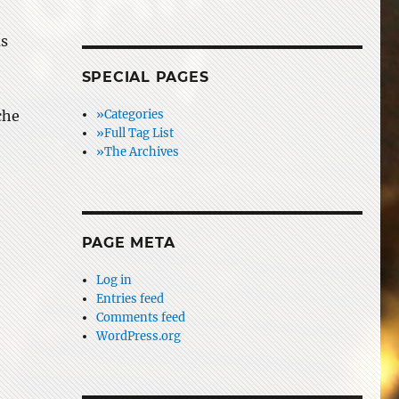
as
SPECIAL PAGES
che
»Categories
»Full Tag List
»The Archives
PAGE META
Log in
Entries feed
Comments feed
WordPress.org