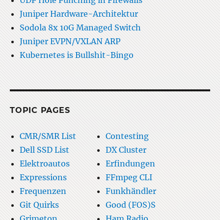
UDP Hole Punching in Firewalls
Juniper Hardware-Architektur
Sodola 8x 10G Managed Switch
Juniper EVPN/VXLAN ARP
Kubernetes is Bullshit-Bingo
TOPIC PAGES
CMR/SMR List
Contesting
Dell SSD List
DX Cluster
Elektroautos
Erfindungen
Expressions
FFmpeg CLI
Frequenzen
Funkhändler
Git Quirks
Good (FOS)S
Grimeton
Ham Radio