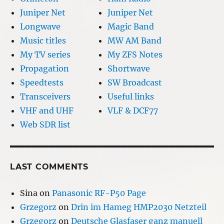
Juniper Net
Juniper Net
Longwave
Magic Band
Music titles
MW AM Band
My TV series
My ZFS Notes
Propagation
Shortwave
Speedtests
SW Broadcast
Transceivers
Useful links
VHF and UHF
VLF & DCF77
Web SDR list
LAST COMMENTS
Sina
on
Panasonic RF-P50 Page
Grzegorz
on
Drin im Hameg HMP2030 Netzteil
Grzegorz
on
Deutsche Glasfaser ganz manuell