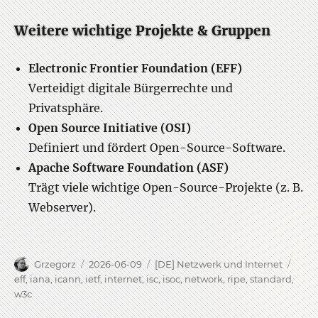
Weitere wichtige Projekte & Gruppen
Electronic Frontier Foundation (EFF)
Verteidigt digitale Bürgerrechte und
Privatsphäre.
Open Source Initiative (OSI)
Definiert und fördert Open-Source-Software.
Apache Software Foundation (ASF)
Trägt viele wichtige Open-Source-Projekte (z. B.
Webserver).
Author
Posted
Categories
Tags
Grzegorz
2026-06-09
[DE] Netzwerk und Internet
on
eff
,
iana
,
icann
,
ietf
,
internet
,
isc
,
isoc
,
network
,
ripe
,
standard
,
w3c