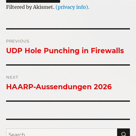
Filtered by Akismet.
(privacy info).
Post
PREVIOUS
navigation
UDP Hole Punching in Firewalls
Previous
post:
NEXT
HAARP-Aussendungen 2026
Next
post:
S
Search