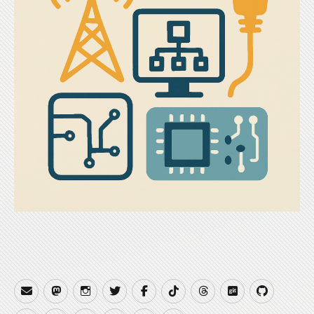
Email
Mastodon
Instagram
Twitter
Facebook
TikTok
Threads
Gitea
GitHub