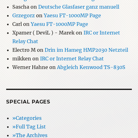
Sascha
on
Deutsche Glasfaser ganz manuell
Grzegorz
on
Yaesu FT-1000MP Page
Carl
on
Yaesu FT-1000MP Page
Xpamer ( DeviL ) - Marek
on
IRC or Internet
Relay Chat
Electro M
on
Drin im Hameg HMP2030 Netzteil
mikken
on
IRC or Internet Relay Chat
Werner Hahne
on
Abgleich Kenwood TS-830S
SPECIAL PAGES
»Categories
»Full Tag List
»The Archives