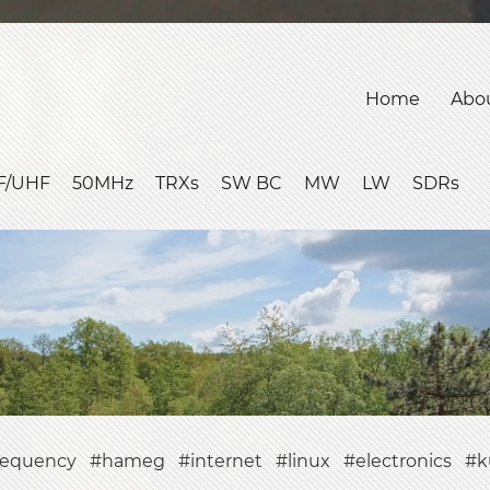
Home
Abo
F/UHF
50MHz
TRXs
SW BC
MW
LW
SDRs
requency
hameg
internet
linux
electronics
k