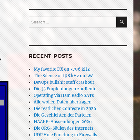
SEAR
Search
for:
RECENT POSTS
s
My favorite DX on 3796 kHz
The Silence of 198 kHz on LW
DevOps bullshit stuff crashout
Die 33 Empfehlungen zur Rente
Operating via Ham Radio SATs
Alle wollen Daten übertragen
Die restlichen Conteste in 2026
Die Geschichten der Parteien
HAARP-Aussendungen 2026
Die ORG-Säulen des Internets
UDP Hole Punching in Firewalls