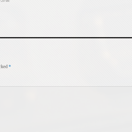
:20 utc
arked
*