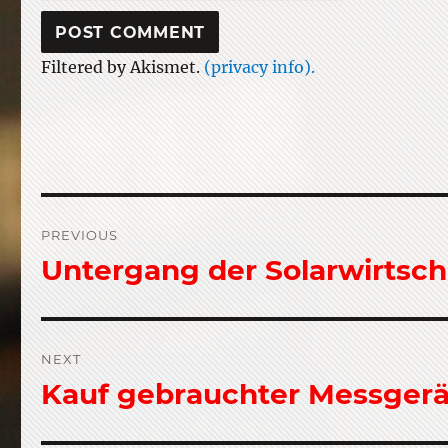
Filtered by Akismet.
(privacy info).
Post
PREVIOUS
navigation
Untergang der Solarwirtsch
Previous
post:
NEXT
Kauf gebrauchter Messgerä
Next
post: