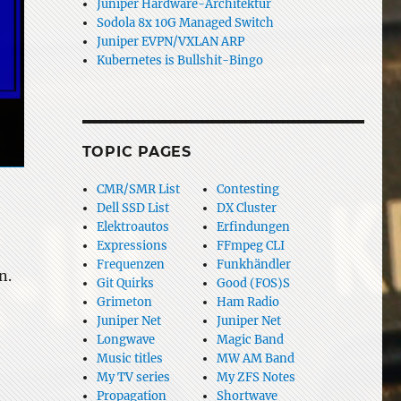
Juniper Hardware-Architektur
Sodola 8x 10G Managed Switch
Juniper EVPN/VXLAN ARP
Kubernetes is Bullshit-Bingo
TOPIC PAGES
CMR/SMR List
Contesting
Dell SSD List
DX Cluster
Elektroautos
Erfindungen
Expressions
FFmpeg CLI
,
Frequenzen
Funkhändler
n.
Git Quirks
Good (FOS)S
Grimeton
Ham Radio
Juniper Net
Juniper Net
Longwave
Magic Band
Music titles
MW AM Band
My TV series
My ZFS Notes
Propagation
Shortwave