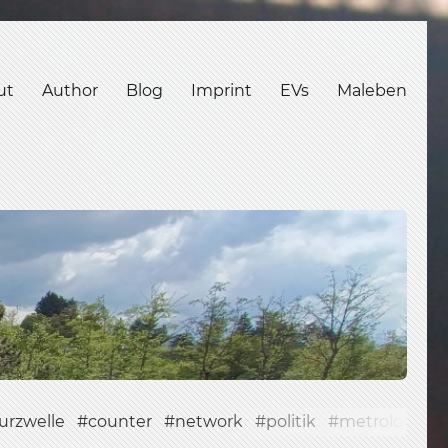
ut
Author
Blog
Imprint
EVs
Maleben
urzwelle
counter
network
politik
metrology