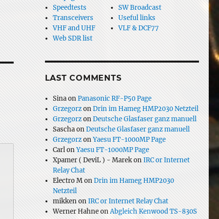
Speedtests
SW Broadcast
Transceivers
Useful links
VHF and UHF
VLF & DCF77
Web SDR list
LAST COMMENTS
Sina
on
Panasonic RF-P50 Page
Grzegorz
on
Drin im Hameg HMP2030 Netzteil
Grzegorz
on
Deutsche Glasfaser ganz manuell
Sascha
on
Deutsche Glasfaser ganz manuell
Grzegorz
on
Yaesu FT-1000MP Page
Carl
on
Yaesu FT-1000MP Page
Xpamer ( DeviL ) - Marek
on
IRC or Internet
Relay Chat
Electro M
on
Drin im Hameg HMP2030
Netzteil
mikken
on
IRC or Internet Relay Chat
Werner Hahne
on
Abgleich Kenwood TS-830S