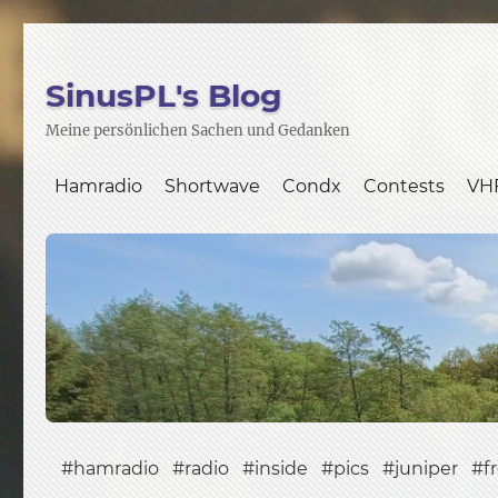
SinusPL's Blog
Meine persönlichen Sachen und Gedanken
Hamradio
Shortwave
Condx
Contests
VH
hamradio
radio
inside
pics
juniper
f