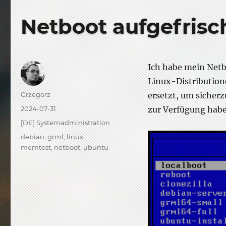
Netboot aufgefrisc
Ich habe mein Netb
Linux-Distribution
Author
Grzegorz
ersetzt, um sicherz
Posted
2024-07-31
zur Verfügung habe
on
Categories
[DE] Systemadministration
Tags
debian
,
grml
,
linux
,
memtest
,
netboot
,
ubuntu