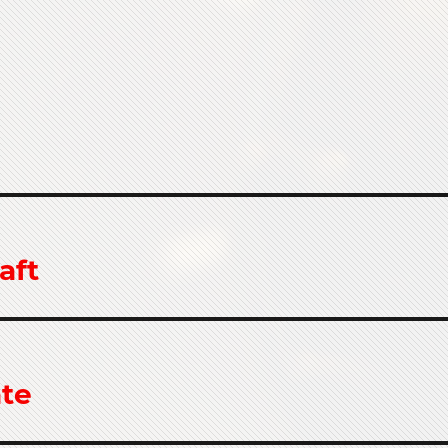
aft
te