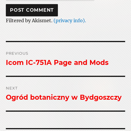
Filtered by Akismet.
(privacy info).
Post
PREVIOUS
navigation
Icom IC-751A Page and Mods
Previous
post:
NEXT
Ogród botaniczny w Bydgoszczy
Next
post: