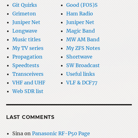
Git Quirks
Good (FOS)S
Grimeton
Ham Radio
Juniper Net
Juniper Net
Longwave
Magic Band
Music titles
MW AM Band
My TV series
My ZFS Notes
Propagation
Shortwave
Speedtests
SW Broadcast
Transceivers
Useful links
VHF and UHF
VLF & DCF77
Web SDR list
LAST COMMENTS
Sina
on
Panasonic RF-P50 Page