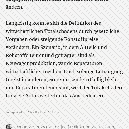
ändern.
Langfristig könnte sich die Definition des
wirtschaftlichen Totalschadens durch gesetzliche
Vorgaben oder steigende Rohstoffpreise
verändern. Ein Szenario, in dem Altteile und
Rohstoffe teurer und gefragter sind als
Neuwagenproduktion, würde Reparaturen
wirtschaftlicher machen. Doch solange Entsorgung
(meist in anderen, ärmeren Ländern) billig bleibt
und Reparaturen teuer sind, wird der Totalschaden
für viele Autos weiterhin das Aus bedeuten.
last updated on 2025-05-13 at 22:41 utc
Author
Posted
Categories
Tags
Grzegorz
2025-02-18
[DE] Politik und Welt
auto
,