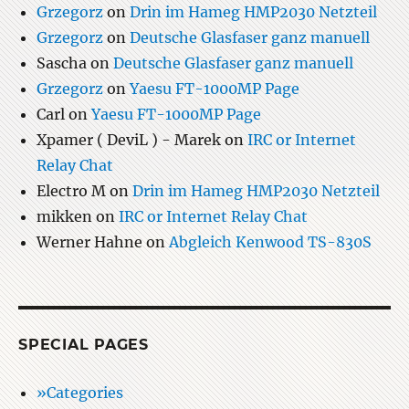
Grzegorz
on
Drin im Hameg HMP2030 Netzteil
Grzegorz
on
Deutsche Glasfaser ganz manuell
Sascha
on
Deutsche Glasfaser ganz manuell
Grzegorz
on
Yaesu FT-1000MP Page
Carl
on
Yaesu FT-1000MP Page
Xpamer ( DeviL ) - Marek
on
IRC or Internet
Relay Chat
Electro M
on
Drin im Hameg HMP2030 Netzteil
mikken
on
IRC or Internet Relay Chat
Werner Hahne
on
Abgleich Kenwood TS-830S
SPECIAL PAGES
»Categories