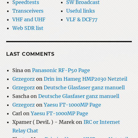
Speedtests
SW Broadcast
Transceivers
Useful links
VHF and UHF
VLF & DCF77
Web SDR list
LAST COMMENTS
Sina
on
Panasonic RF-P50 Page
Grzegorz
on
Drin im Hameg HMP2030 Netzteil
Grzegorz
on
Deutsche Glasfaser ganz manuell
Sascha
on
Deutsche Glasfaser ganz manuell
Grzegorz
on
Yaesu FT-1000MP Page
Carl
on
Yaesu FT-1000MP Page
Xpamer ( DeviL ) - Marek
on
IRC or Internet
Relay Chat