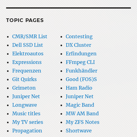
TOPIC PAGES
CMR/SMR List
Contesting
Dell SSD List
DX Cluster
Elektroautos
Erfindungen
Expressions
FFmpeg CLI
Frequenzen
Funkhändler
Git Quirks
Good (FOS)S
Grimeton
Ham Radio
Juniper Net
Juniper Net
Longwave
Magic Band
Music titles
MW AM Band
My TV series
My ZFS Notes
Propagation
Shortwave