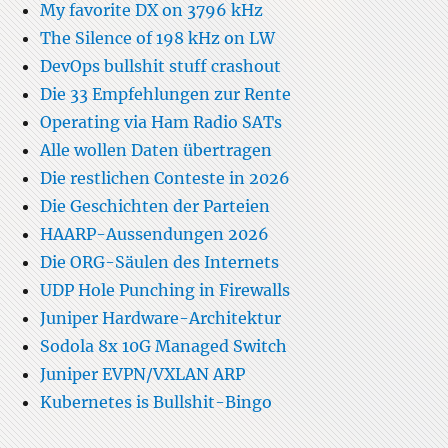
My favorite DX on 3796 kHz
The Silence of 198 kHz on LW
DevOps bullshit stuff crashout
Die 33 Empfehlungen zur Rente
Operating via Ham Radio SATs
Alle wollen Daten übertragen
Die restlichen Conteste in 2026
Die Geschichten der Parteien
HAARP-Aussendungen 2026
Die ORG-Säulen des Internets
UDP Hole Punching in Firewalls
Juniper Hardware-Architektur
Sodola 8x 10G Managed Switch
Juniper EVPN/VXLAN ARP
Kubernetes is Bullshit-Bingo