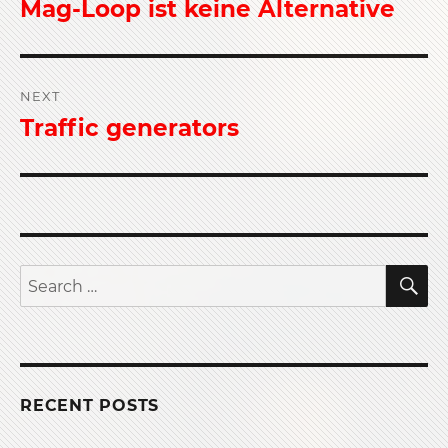
navigation
Mag-Loop ist keine Alternative
Previous
post:
NEXT
Traffic generators
Next
post:
S
Search
for:
RECENT POSTS