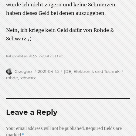
würde ich nicht zögern und keine Schmerzen
haben dieses Geld bei denen auszugeben.
Nein, ich kriege kein Geld dafür von Rohde &
Schwarz ;)
last updated on 2022-12-20 at 23:13 utc
Author
Posted
Categories
Tags
Grzegorz
2021-04-15
[DE] Elektronik und Technik
on
rohde
,
schwarz
Leave a Reply
Your email address will not be published.
Required fields are
marked
*