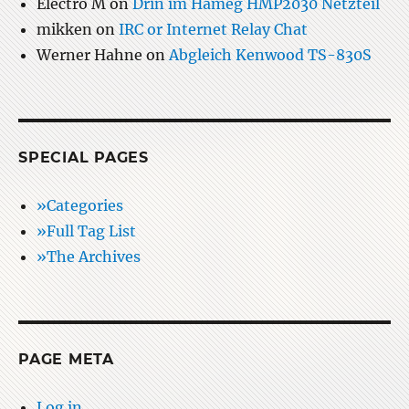
Electro M
on
Drin im Hameg HMP2030 Netzteil
mikken
on
IRC or Internet Relay Chat
Werner Hahne
on
Abgleich Kenwood TS-830S
SPECIAL PAGES
»Categories
»Full Tag List
»The Archives
PAGE META
Log in