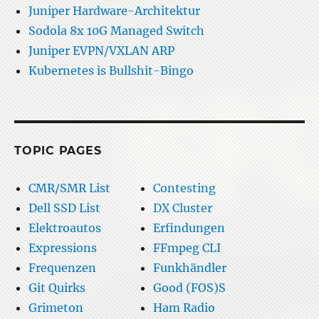
Juniper Hardware-Architektur
Sodola 8x 10G Managed Switch
Juniper EVPN/VXLAN ARP
Kubernetes is Bullshit-Bingo
TOPIC PAGES
CMR/SMR List
Contesting
Dell SSD List
DX Cluster
Elektroautos
Erfindungen
Expressions
FFmpeg CLI
Frequenzen
Funkhändler
Git Quirks
Good (FOS)S
Grimeton
Ham Radio