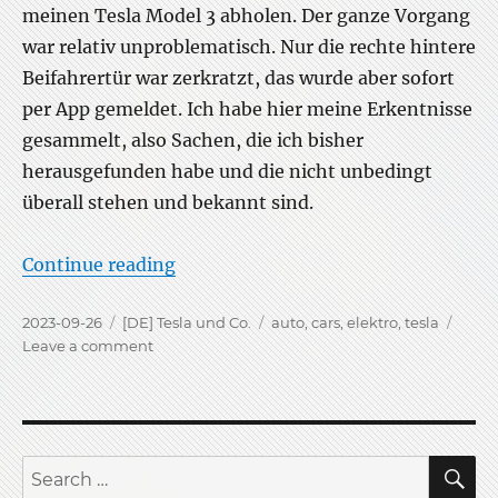
meinen Tesla Model 3 abholen. Der ganze Vorgang
war relativ unproblematisch. Nur die rechte hintere
Beifahrertür war zerkratzt, das wurde aber sofort
per App gemeldet. Ich habe hier meine Erkentnisse
gesammelt, also Sachen, die ich bisher
herausgefunden habe und die nicht unbedingt
überall stehen und bekannt sind.
“Meine Tesla Model 3 Erkentnisse”
Continue reading
Posted
Categories
Tags
2023-09-26
[DE] Tesla und Co.
auto
,
cars
,
elektro
,
tesla
on
on
Leave a comment
Meine
Tesla
Model
3
Erkentnisse
S
Search