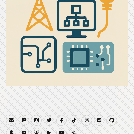
Email
Mastodon
Instagram
Twitter
Facebook
TikTok
Threads
Gitea
GitHub
Website
Flickr
QRZCQ
PeerTube
YouTube
Buy