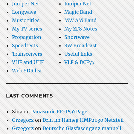
Juniper Net
Juniper Net
Longwave
Magic Band
Music titles
MW AM Band
My TV series
My ZFS Notes
Propagation
Shortwave
Speedtests
SW Broadcast
Transceivers
Useful links
VHF and UHF
VLF & DCF77
Web SDR list
LAST COMMENTS
Sina
on
Panasonic RF-P50 Page
Grzegorz
on
Drin im Hameg HMP2030 Netzteil
Grzegorz
on
Deutsche Glasfaser ganz manuell