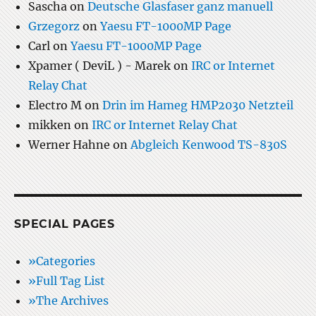
Sascha
on
Deutsche Glasfaser ganz manuell
Grzegorz
on
Yaesu FT-1000MP Page
Carl
on
Yaesu FT-1000MP Page
Xpamer ( DeviL ) - Marek
on
IRC or Internet
Relay Chat
Electro M
on
Drin im Hameg HMP2030 Netzteil
mikken
on
IRC or Internet Relay Chat
Werner Hahne
on
Abgleich Kenwood TS-830S
SPECIAL PAGES
»Categories
»Full Tag List
»The Archives