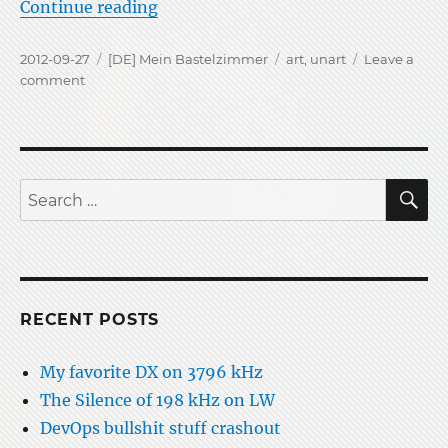
“This is art, oder Unart”
Continue reading
Posted
Categories
Tags
2012-09-27
[DE] Mein Bastelzimmer
art
,
unart
Leave a
on
on
comment
This
is
art,
oder
Unart
S
Search
for:
RECENT POSTS
My favorite DX on 3796 kHz
The Silence of 198 kHz on LW
DevOps bullshit stuff crashout