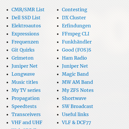
CMR/SMR List
Contesting
Dell SSD List
DX Cluster
Elektroautos
Erfindungen
Expressions
FFmpeg CLI
Frequenzen
Funkhändler
Git Quirks
Good (FOS)S
Grimeton
Ham Radio
Juniper Net
Juniper Net
Longwave
Magic Band
Music titles
MW AM Band
My TV series
My ZFS Notes
Propagation
Shortwave
Speedtests
SW Broadcast
Transceivers
Useful links
VHF and UHF
VLF & DCF77