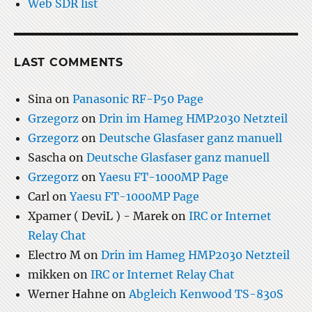
Web SDR list
LAST COMMENTS
Sina
on
Panasonic RF-P50 Page
Grzegorz
on
Drin im Hameg HMP2030 Netzteil
Grzegorz
on
Deutsche Glasfaser ganz manuell
Sascha
on
Deutsche Glasfaser ganz manuell
Grzegorz
on
Yaesu FT-1000MP Page
Carl
on
Yaesu FT-1000MP Page
Xpamer ( DeviL ) - Marek
on
IRC or Internet
Relay Chat
Electro M
on
Drin im Hameg HMP2030 Netzteil
mikken
on
IRC or Internet Relay Chat
Werner Hahne
on
Abgleich Kenwood TS-830S