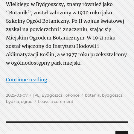
Wielkiego w Bydgoszczy, znany również jako
“Botanik”, został założony w 1930 roku jako
Szkolny Ogród Botaniczny. Po II wojnie światowej
zyskał na powierzchni i znaczeniu, stając się
Miejskim Ogrodem Botanicznym. W 1951 roku
został włączony do Instytutu Hodowli i
Aklimatyzacji Roślin, a w 1977 roku przekształcony
w ogólnodostępny park miejski.
“Ogród botaniczny w Bydgoszczy”
Continue reading
Posted
Categories
Tags
2025-03-07
[PL] Bydgoszcz i okolice
botanik
,
bydgoszcz
,
on
on
bydzia
,
ogrod
Leave a comment
Ogród
botaniczny
w
Bydgoszczy
S