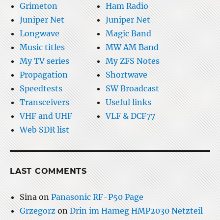
Grimeton
Ham Radio
Juniper Net
Juniper Net
Longwave
Magic Band
Music titles
MW AM Band
My TV series
My ZFS Notes
Propagation
Shortwave
Speedtests
SW Broadcast
Transceivers
Useful links
VHF and UHF
VLF & DCF77
Web SDR list
LAST COMMENTS
Sina
on
Panasonic RF-P50 Page
Grzegorz
on
Drin im Hameg HMP2030 Netzteil