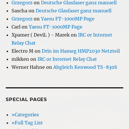
Grzegorz
on
Deutsche Glasfaser ganz manuell
Sascha
on
Deutsche Glasfaser ganz manuell
Grzegorz
on
Yaesu FT-1000MP Page
Carl
on
Yaesu FT-1000MP Page
Xpamer ( DeviL ) - Marek
on
IRC or Internet
Relay Chat
Electro M
on
Drin im Hameg HMP2030 Netzteil
mikken
on
IRC or Internet Relay Chat
Werner Hahne
on
Abgleich Kenwood TS-830S
SPECIAL PAGES
»Categories
»Full Tag List