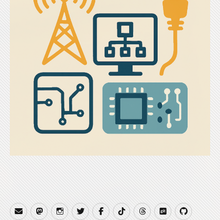
Email
Mastodon
Instagram
Twitter
Facebook
TikTok
Threads
Gitea
GitHub