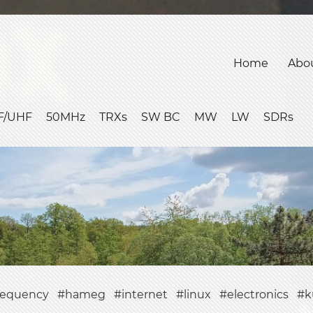
Home
Abo
F/UHF
50MHz
TRXs
SW BC
MW
LW
SDRs
requency
hameg
internet
linux
electronics
k