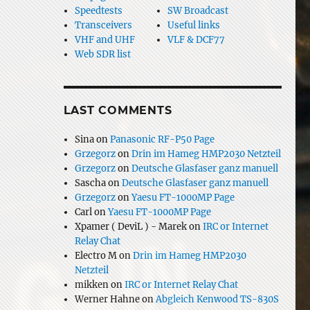
Speedtests
SW Broadcast
Transceivers
Useful links
VHF and UHF
VLF & DCF77
Web SDR list
LAST COMMENTS
Sina
on
Panasonic RF-P50 Page
Grzegorz
on
Drin im Hameg HMP2030 Netzteil
Grzegorz
on
Deutsche Glasfaser ganz manuell
Sascha
on
Deutsche Glasfaser ganz manuell
Grzegorz
on
Yaesu FT-1000MP Page
Carl
on
Yaesu FT-1000MP Page
Xpamer ( DeviL ) - Marek
on
IRC or Internet
Relay Chat
Electro M
on
Drin im Hameg HMP2030
Netzteil
mikken
on
IRC or Internet Relay Chat
Werner Hahne
on
Abgleich Kenwood TS-830S