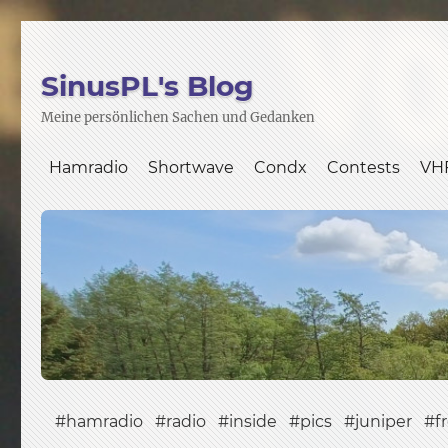
SinusPL's Blog
Meine persönlichen Sachen und Gedanken
Hamradio
Shortwave
Condx
Contests
VH
hamradio
radio
inside
pics
juniper
f