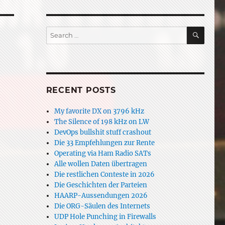
SEAR
Search
for:
RECENT POSTS
My favorite DX on 3796 kHz
The Silence of 198 kHz on LW
DevOps bullshit stuff crashout
Die 33 Empfehlungen zur Rente
Operating via Ham Radio SATs
Alle wollen Daten übertragen
Die restlichen Conteste in 2026
Die Geschichten der Parteien
HAARP-Aussendungen 2026
Die ORG-Säulen des Internets
UDP Hole Punching in Firewalls