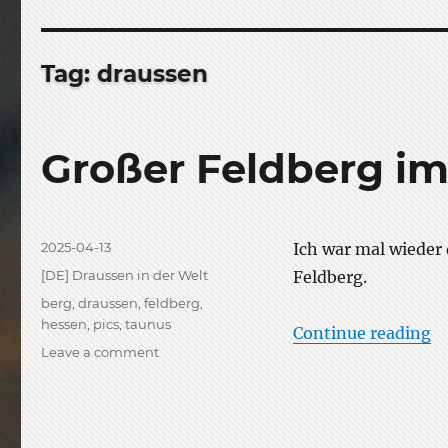
Tag:
draussen
Großer Feldberg im
Posted
2025-04-13
Ich war mal wieder
on
Categories
[DE] Draussen in der Welt
Feldberg.
Tags
berg
,
draussen
,
feldberg
,
hessen
,
pics
,
taunus
“G
Continue reading
on
Leave a comment
Großer
Feldberg
im
April