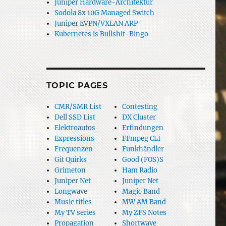
Juniper Hardware-Architektur
Sodola 8x 10G Managed Switch
Juniper EVPN/VXLAN ARP
Kubernetes is Bullshit-Bingo
TOPIC PAGES
CMR/SMR List
Contesting
Dell SSD List
DX Cluster
Elektroautos
Erfindungen
Expressions
FFmpeg CLI
Frequenzen
Funkhändler
Git Quirks
Good (FOS)S
Grimeton
Ham Radio
Juniper Net
Juniper Net
Longwave
Magic Band
Music titles
MW AM Band
My TV series
My ZFS Notes
Propagation
Shortwave