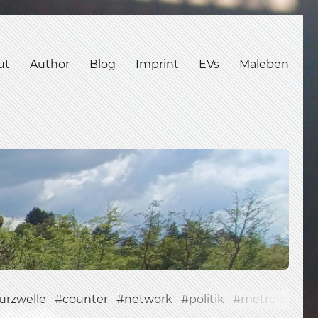
ut
Author
Blog
Imprint
EVs
Maleben
urzwelle
counter
network
politik
metrology