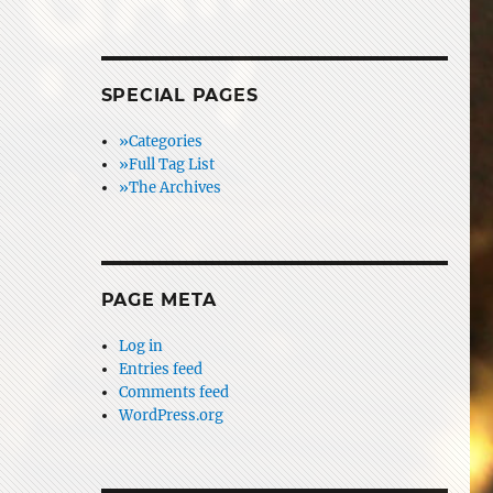
SPECIAL PAGES
»Categories
»Full Tag List
»The Archives
PAGE META
Log in
Entries feed
Comments feed
WordPress.org