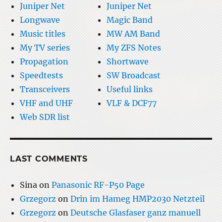
Juniper Net
Juniper Net
Longwave
Magic Band
Music titles
MW AM Band
My TV series
My ZFS Notes
Propagation
Shortwave
Speedtests
SW Broadcast
Transceivers
Useful links
VHF and UHF
VLF & DCF77
Web SDR list
LAST COMMENTS
Sina
on
Panasonic RF-P50 Page
Grzegorz
on
Drin im Hameg HMP2030 Netzteil
Grzegorz
on
Deutsche Glasfaser ganz manuell