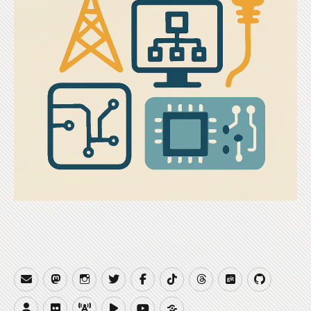
Email
Mastodon
Instagram
Twitter
Facebook
TikTok
Threads
Gitea
GitHub
Website
Flickr
QRZCQ
PeerTube
YouTube
Buy