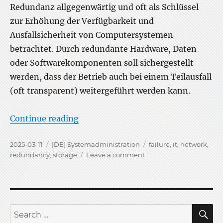
Redundanz allgegenwärtig und oft als Schlüssel
zur Erhöhung der Verfügbarkeit und
Ausfallsicherheit von Computersystemen
betrachtet. Durch redundante Hardware, Daten
oder Softwarekomponenten soll sichergestellt
werden, dass der Betrieb auch bei einem Teilausfall
(oft transparent) weitergeführt werden kann.
“Redundanz in Computersystemen”
Continue reading
Posted
Categories
Tags
2025-03-11
[DE] Systemadministration
failure
,
it
,
network
,
on
on
redundancy
,
storage
Leave a comment
Redundanz
in
Computersystemen
S
Search