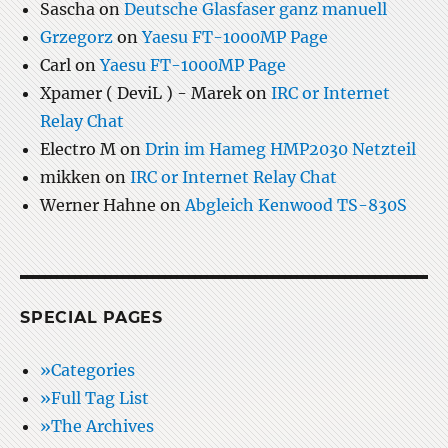
Sascha
on
Deutsche Glasfaser ganz manuell
Grzegorz
on
Yaesu FT-1000MP Page
Carl
on
Yaesu FT-1000MP Page
Xpamer ( DeviL ) - Marek
on
IRC or Internet
Relay Chat
Electro M
on
Drin im Hameg HMP2030 Netzteil
mikken
on
IRC or Internet Relay Chat
Werner Hahne
on
Abgleich Kenwood TS-830S
SPECIAL PAGES
»Categories
»Full Tag List
»The Archives