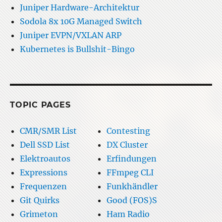
Juniper Hardware-Architektur
Sodola 8x 10G Managed Switch
Juniper EVPN/VXLAN ARP
Kubernetes is Bullshit-Bingo
TOPIC PAGES
CMR/SMR List
Contesting
Dell SSD List
DX Cluster
Elektroautos
Erfindungen
Expressions
FFmpeg CLI
Frequenzen
Funkhändler
Git Quirks
Good (FOS)S
Grimeton
Ham Radio