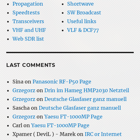
Propagation
Shortwave
Speedtests
SW Broadcast
Transceivers
Useful links
VHF and UHF
VLF & DCF77
Web SDR list
LAST COMMENTS
Sina
on
Panasonic RF-P50 Page
Grzegorz
on
Drin im Hameg HMP2030 Netzteil
Grzegorz
on
Deutsche Glasfaser ganz manuell
Sascha
on
Deutsche Glasfaser ganz manuell
Grzegorz
on
Yaesu FT-1000MP Page
Carl
on
Yaesu FT-1000MP Page
Xpamer ( DeviL ) - Marek
on
IRC or Internet