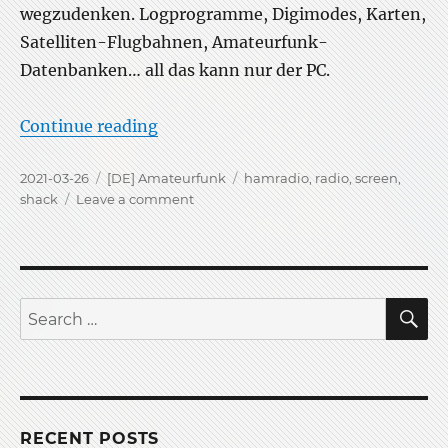
wegzudenken. Logprogramme, Digimodes, Karten,
Satelliten-Flugbahnen, Amateurfunk-
Datenbanken… all das kann nur der PC.
“Weniger Bildschirm beim Funken”
Continue reading
Posted
Categories
Tags
2021-03-26
[DE] Amateurfunk
hamradio
,
radio
,
screen
,
on
on
shack
Leave a comment
Weniger
Bildschirm
beim
Funken
S
Search
for:
RECENT POSTS