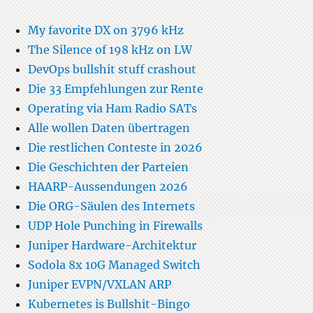
My favorite DX on 3796 kHz
The Silence of 198 kHz on LW
DevOps bullshit stuff crashout
Die 33 Empfehlungen zur Rente
Operating via Ham Radio SATs
Alle wollen Daten übertragen
Die restlichen Conteste in 2026
Die Geschichten der Parteien
HAARP-Aussendungen 2026
Die ORG-Säulen des Internets
UDP Hole Punching in Firewalls
Juniper Hardware-Architektur
Sodola 8x 10G Managed Switch
Juniper EVPN/VXLAN ARP
Kubernetes is Bullshit-Bingo