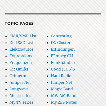
TOPIC PAGES
CMR/SMR List
Contesting
Dell SSD List
DX Cluster
Elektroautos
Erfindungen
Expressions
FFmpeg CLI
Frequenzen
Funkhändler
Git Quirks
Good (FOS)S
Grimeton
Ham Radio
Juniper Net
Juniper Net
Longwave
Magic Band
Music titles
MW AM Band
My TV series
My ZFS Notes