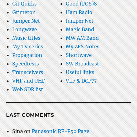
Git Quirks
Good (FOS)S
Grimeton
Ham Radio
Juniper Net
Juniper Net
Longwave
Magic Band
Music titles
MW AM Band
My TV series
My ZFS Notes
Propagation
Shortwave
Speedtests
SW Broadcast
Transceivers
Useful links
VHF and UHF
VLF & DCF77
Web SDR list
LAST COMMENTS
Sina
on
Panasonic RF-P50 Page