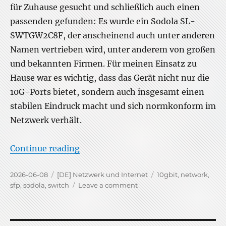
für Zuhause gesucht und schließlich auch einen
passenden gefunden: Es wurde ein Sodola SL-
SWTGW2C8F, der anscheinend auch unter anderen
Namen vertrieben wird, unter anderem von großen
und bekannten Firmen. Für meinen Einsatz zu
Hause war es wichtig, dass das Gerät nicht nur die
10G-Ports bietet, sondern auch insgesamt einen
stabilen Eindruck macht und sich normkonform im
Netzwerk verhält.
“Sodola 8x 10G Managed Switch”
Continue reading
Posted
Categories
Tags
2026-06-08
[DE] Netzwerk und Internet
10gbit
,
network
,
on
on
sfp
,
sodola
,
switch
Leave a comment
Sodola
8x
10G