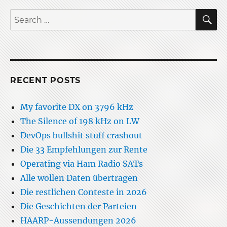
Managed
Switch
S
Search
for:
RECENT POSTS
My favorite DX on 3796 kHz
The Silence of 198 kHz on LW
DevOps bullshit stuff crashout
Die 33 Empfehlungen zur Rente
Operating via Ham Radio SATs
Alle wollen Daten übertragen
Die restlichen Conteste in 2026
Die Geschichten der Parteien
HAARP-Aussendungen 2026