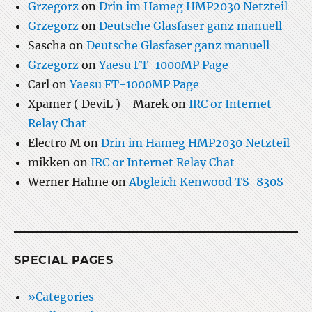
Grzegorz
on
Drin im Hameg HMP2030 Netzteil
Grzegorz
on
Deutsche Glasfaser ganz manuell
Sascha
on
Deutsche Glasfaser ganz manuell
Grzegorz
on
Yaesu FT-1000MP Page
Carl
on
Yaesu FT-1000MP Page
Xpamer ( DeviL ) - Marek
on
IRC or Internet
Relay Chat
Electro M
on
Drin im Hameg HMP2030 Netzteil
mikken
on
IRC or Internet Relay Chat
Werner Hahne
on
Abgleich Kenwood TS-830S
SPECIAL PAGES
»Categories