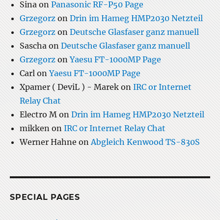
Sina
on
Panasonic RF-P50 Page
Grzegorz
on
Drin im Hameg HMP2030 Netzteil
Grzegorz
on
Deutsche Glasfaser ganz manuell
Sascha
on
Deutsche Glasfaser ganz manuell
Grzegorz
on
Yaesu FT-1000MP Page
Carl
on
Yaesu FT-1000MP Page
Xpamer ( DeviL ) - Marek
on
IRC or Internet
Relay Chat
Electro M
on
Drin im Hameg HMP2030 Netzteil
mikken
on
IRC or Internet Relay Chat
Werner Hahne
on
Abgleich Kenwood TS-830S
SPECIAL PAGES