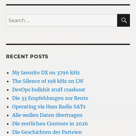
der
Parteien
S
Search
for:
RECENT POSTS
My favorite DX on 3796 kHz
The Silence of 198 kHz on LW
DevOps bullshit stuff crashout
Die 33 Empfehlungen zur Rente
Operating via Ham Radio SATs
Alle wollen Daten übertragen
Die restlichen Conteste in 2026
Die Geschichten der Parteien