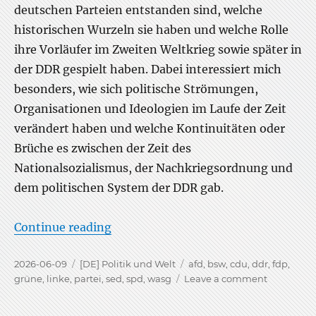
deutschen Parteien entstanden sind, welche
historischen Wurzeln sie haben und welche Rolle
ihre Vorläufer im Zweiten Weltkrieg sowie später in
der DDR gespielt haben. Dabei interessiert mich
besonders, wie sich politische Strömungen,
Organisationen und Ideologien im Laufe der Zeit
verändert haben und welche Kontinuitäten oder
Brüche es zwischen der Zeit des
Nationalsozialismus, der Nachkriegsordnung und
dem politischen System der DDR gab.
“Die Geschichten der Parteien”
Continue reading
Posted
Categories
Tags
2026-06-09
[DE] Politik und Welt
afd
,
bsw
,
cdu
,
ddr
,
fdp
,
on
on
grüne
,
linke
,
partei
,
sed
,
spd
,
wasg
Leave a comment
Die
Geschicht