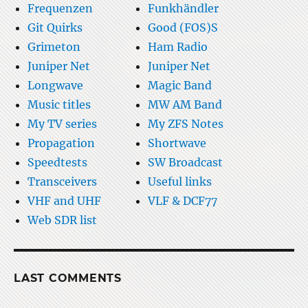
Frequenzen
Funkhändler
Git Quirks
Good (FOS)S
Grimeton
Ham Radio
Juniper Net
Juniper Net
Longwave
Magic Band
Music titles
MW AM Band
My TV series
My ZFS Notes
Propagation
Shortwave
Speedtests
SW Broadcast
Transceivers
Useful links
VHF and UHF
VLF & DCF77
Web SDR list
LAST COMMENTS