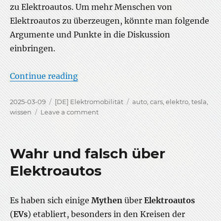
zu Elektroautos. Um mehr Menschen von
Elektroautos zu überzeugen, könnte man folgende
Argumente und Punkte in die Diskussion
einbringen.
“Argumente für Elektroautos”
Continue reading
Posted
Categories
Tags
2025-03-09
[DE] Elektromobilität
auto
,
cars
,
elektro
,
tesla
,
on
on
wissen
Leave a comment
Argumente
für
Elektroautos
Wahr und falsch über
Elektroautos
Es haben sich einige
Mythen
über
Elektroautos
(
EVs
) etabliert, besonders in den Kreisen der