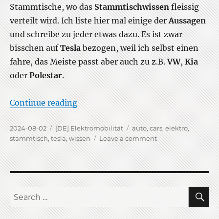
Stammtische, wo das
Stammtischwissen
fleissig
verteilt wird. Ich liste hier mal einige der
Aussagen
und schreibe zu jeder etwas dazu. Es ist zwar
bisschen auf
Tesla
bezogen, weil ich selbst einen
fahre, das Meiste passt aber auch zu z.B.
VW
,
Kia
oder
Polestar
.
“Wahr und falsch über Elektroautos
Continue reading
Posted
Categories
Tags
2024-08-02
[DE] Elektromobilität
auto
,
cars
,
elektro
,
on
on
stammtisch
,
tesla
,
wissen
Leave a comment
Wahr
und
falsch
über
Elektroautos
S
Search
for: