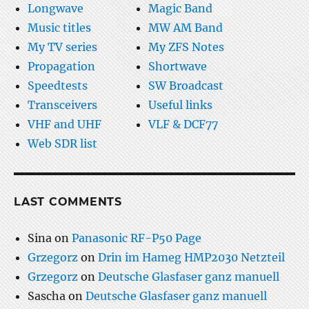
Longwave
Magic Band
Music titles
MW AM Band
My TV series
My ZFS Notes
Propagation
Shortwave
Speedtests
SW Broadcast
Transceivers
Useful links
VHF and UHF
VLF & DCF77
Web SDR list
LAST COMMENTS
Sina
on
Panasonic RF-P50 Page
Grzegorz
on
Drin im Hameg HMP2030 Netzteil
Grzegorz
on
Deutsche Glasfaser ganz manuell
Sascha
on
Deutsche Glasfaser ganz manuell