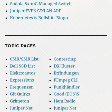
Sodola 8x 10G Managed Switch
Juniper EVPN/VXLAN ARP
Kubernetes is Bullshit-Bingo
TOPIC PAGES
CMR/SMR List
Contesting
Dell SSD List
DX Cluster
Elektroautos
Erfindungen
Expressions
FFmpeg CLI
Frequenzen
Funkhändler
Git Quirks
Good (FOS)S
Grimeton
Ham Radio
Juniper Net
Juniper Net