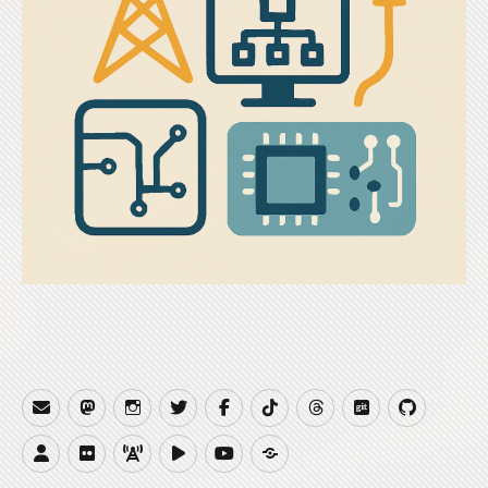
Email
Mastodon
Instagram
Twitter
Facebook
TikTok
Threads
Gitea
GitHub
Website
Flickr
QRZCQ
PeerTube
YouTube
Buy
Me