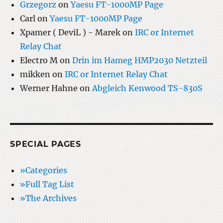
Grzegorz
on
Yaesu FT-1000MP Page
Carl
on
Yaesu FT-1000MP Page
Xpamer ( DeviL ) - Marek
on
IRC or Internet
Relay Chat
Electro M
on
Drin im Hameg HMP2030 Netzteil
mikken
on
IRC or Internet Relay Chat
Werner Hahne
on
Abgleich Kenwood TS-830S
SPECIAL PAGES
»Categories
»Full Tag List
»The Archives