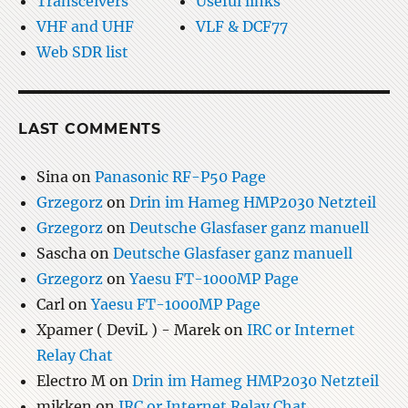
Transceivers
Useful links
VHF and UHF
VLF & DCF77
Web SDR list
LAST COMMENTS
Sina
on
Panasonic RF-P50 Page
Grzegorz
on
Drin im Hameg HMP2030 Netzteil
Grzegorz
on
Deutsche Glasfaser ganz manuell
Sascha
on
Deutsche Glasfaser ganz manuell
Grzegorz
on
Yaesu FT-1000MP Page
Carl
on
Yaesu FT-1000MP Page
Xpamer ( DeviL ) - Marek
on
IRC or Internet
Relay Chat
Electro M
on
Drin im Hameg HMP2030 Netzteil
mikken
on
IRC or Internet Relay Chat