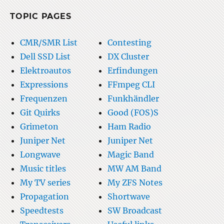
TOPIC PAGES
CMR/SMR List
Contesting
Dell SSD List
DX Cluster
Elektroautos
Erfindungen
Expressions
FFmpeg CLI
Frequenzen
Funkhändler
Git Quirks
Good (FOS)S
Grimeton
Ham Radio
Juniper Net
Juniper Net
Longwave
Magic Band
Music titles
MW AM Band
My TV series
My ZFS Notes
Propagation
Shortwave
Speedtests
SW Broadcast