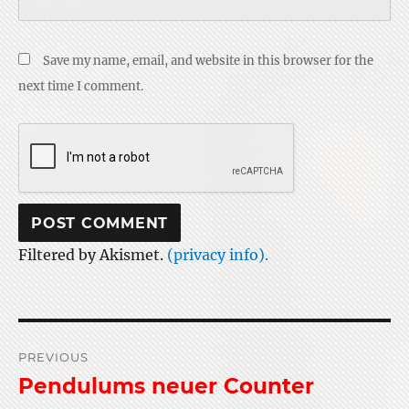
Save my name, email, and website in this browser for the
next time I comment.
Filtered by Akismet.
(privacy info).
Post
PREVIOUS
navigation
Pendulums neuer Counter
Previous