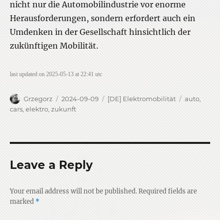
nicht nur die Automobilindustrie vor enorme
Herausforderungen, sondern erfordert auch ein
Umdenken in der Gesellschaft hinsichtlich der
zukünftigen Mobilität.
last updated on 2025-05-13 at 22:41 utc
Author
Posted
Categories
Tags
Grzegorz
2024-09-09
[DE] Elektromobilität
auto
,
on
cars
,
elektro
,
zukunft
Leave a Reply
Your email address will not be published.
Required fields are
marked
*