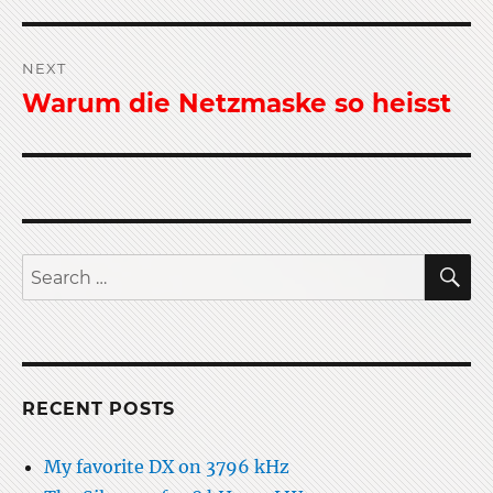
post:
NEXT
Warum die Netzmaske so heisst
Next
post:
S
Search
for:
RECENT POSTS
My favorite DX on 3796 kHz