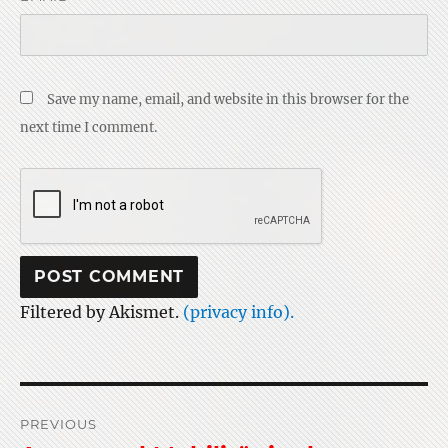
Save my name, email, and website in this browser for the
next time I comment.
Filtered by Akismet.
(privacy info).
Post
PREVIOUS
navigation