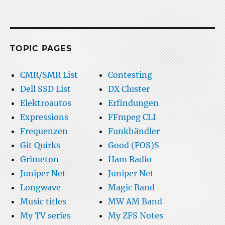
TOPIC PAGES
CMR/SMR List
Contesting
Dell SSD List
DX Cluster
Elektroautos
Erfindungen
Expressions
FFmpeg CLI
Frequenzen
Funkhändler
Git Quirks
Good (FOS)S
Grimeton
Ham Radio
Juniper Net
Juniper Net
Longwave
Magic Band
Music titles
MW AM Band
My TV series
My ZFS Notes