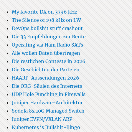
My favorite DX on 3796 kHz
The Silence of 198 kHz on LW
DevOps bullshit stuff crashout
Die 33 Empfehlungen zur Rente
Operating via Ham Radio SATs
Alle wollen Daten übertragen
Die restlichen Conteste in 2026
Die Geschichten der Parteien
HAARP-Aussendungen 2026
Die ORG-Säulen des Internets
UDP Hole Punching in Firewalls
Juniper Hardware-Architektur
Sodola 8x 10G Managed Switch
Juniper EVPN/VXLAN ARP
Kubernetes is Bullshit-Bingo