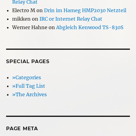
Relay Chat
Electro M
on
Drin im Hameg HMP2030 Netzteil
mikken
on
IRC or Internet Relay Chat
Werner Hahne
on
Abgleich Kenwood TS-830S
SPECIAL PAGES
»Categories
»Full Tag List
»The Archives
PAGE META