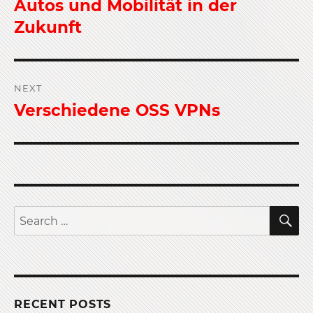
Autos und Mobilität in der
Previous
post:
Zukunft
NEXT
Verschiedene OSS VPNs
Next
post:
S
Search
for:
RECENT POSTS