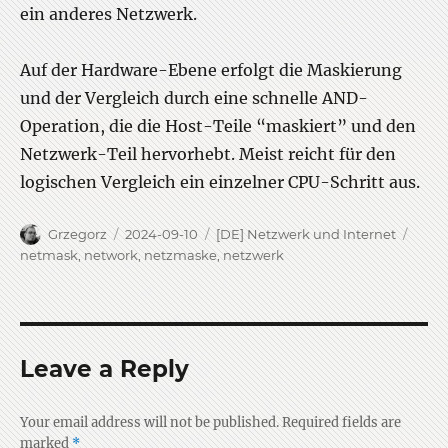
ein anderes Netzwerk.
Auf der Hardware-Ebene erfolgt die Maskierung
und der Vergleich durch eine schnelle AND-
Operation, die die Host-Teile “maskiert” und den
Netzwerk-Teil hervorhebt. Meist reicht für den
logischen Vergleich ein einzelner CPU-Schritt aus.
Author
Posted
Categories
Tags
Grzegorz
2024-09-10
[DE] Netzwerk und Internet
on
netmask
,
network
,
netzmaske
,
netzwerk
Leave a Reply
Your email address will not be published.
Required fields are
marked
*