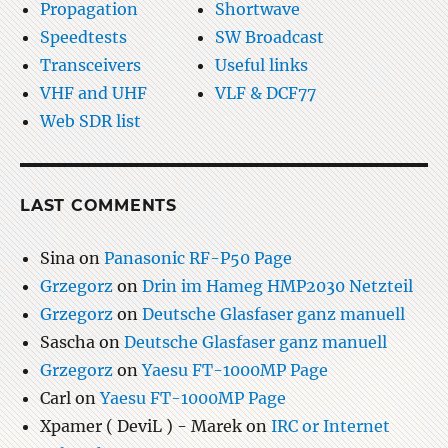
Propagation
Shortwave
Speedtests
SW Broadcast
Transceivers
Useful links
VHF and UHF
VLF & DCF77
Web SDR list
LAST COMMENTS
Sina
on
Panasonic RF-P50 Page
Grzegorz
on
Drin im Hameg HMP2030 Netzteil
Grzegorz
on
Deutsche Glasfaser ganz manuell
Sascha
on
Deutsche Glasfaser ganz manuell
Grzegorz
on
Yaesu FT-1000MP Page
Carl
on
Yaesu FT-1000MP Page
Xpamer ( DeviL ) - Marek
on
IRC or Internet