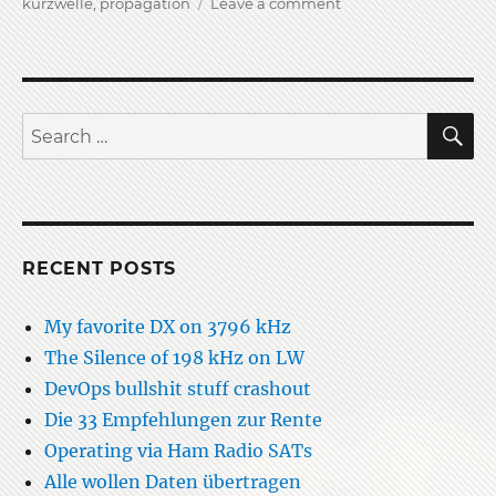
on
on
kurzwelle
,
propagation
Leave a comment
Kommende
HAARP
Aussendung
S
Search
for:
RECENT POSTS
My favorite DX on 3796 kHz
The Silence of 198 kHz on LW
DevOps bullshit stuff crashout
Die 33 Empfehlungen zur Rente
Operating via Ham Radio SATs
Alle wollen Daten übertragen