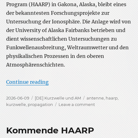
Program (HAARP) in Gakona, Alaska, bleibt eines
der bekanntesten Forschungsprojekte zur
Untersuchung der Ionosphäre. Die Anlage wird von
der University of Alaska Fairbanks betrieben und
dient wissenschaftlichen Untersuchungen zu
Funkwellenausbreitung, Weltraumwetter und den
physikalischen Prozessen in den oberen
Atmosphärenschichten.
“HAARP-Aussendungen 2026”
Continue reading
Posted
Categories
Tags
2026-06-09
[DE] Kurzwelle und AM
antenne
,
haarp
,
on
on
kurzwelle
,
propagation
Leave a comment
HAARP-
Aussendungen
2026
Kommende HAARP