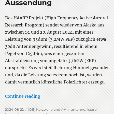
Aussendung
Das HAARP Projekt (
H
igh Frequency
A
ctive
A
uroral
R
esearch
P
rogram) sendet wieder von Alaska aus
zwischen 13. und 20. August 2024, mit einer
Leistung von 95dBm (3,2MW PEP) zuzüglich etwa
30dB Antennengewinn, resultierend in einem
Pegel von 125dBm, was einer gesamten
Abstrahlleistung von ungefähr 3,16GW (ERP)
entspricht. Es wird steil Richtung Himmel gesendet
und, da die Leistung so extrem hoch ist, werden
damit vermutlich künstliche Polarlichter erzeugt.
“Kommende HAARP Aussendung”
Continue reading
Posted
Categories
Tags
2024-08-22
[DE] Kurzwelle und AM
antenne
,
haarp
,