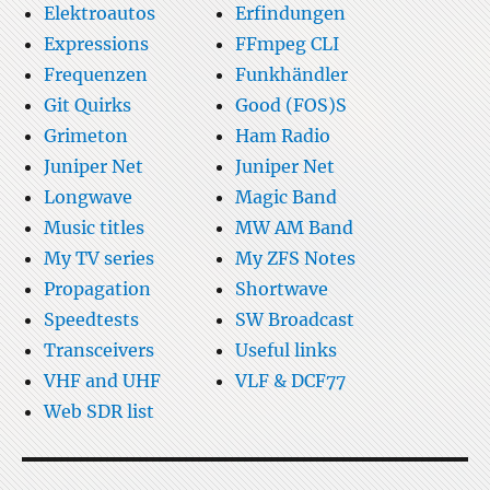
Elektroautos
Erfindungen
Expressions
FFmpeg CLI
Frequenzen
Funkhändler
Git Quirks
Good (FOS)S
Grimeton
Ham Radio
Juniper Net
Juniper Net
Longwave
Magic Band
Music titles
MW AM Band
My TV series
My ZFS Notes
Propagation
Shortwave
Speedtests
SW Broadcast
Transceivers
Useful links
VHF and UHF
VLF & DCF77
Web SDR list