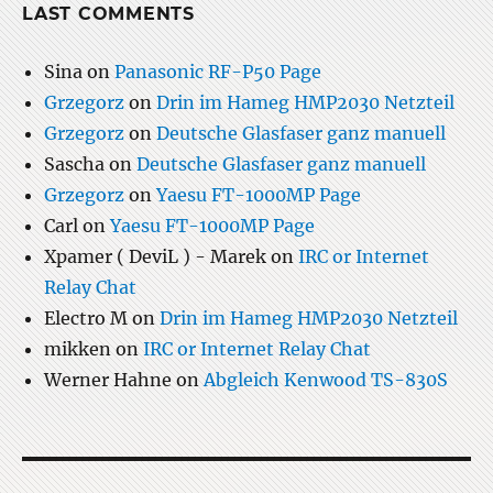
LAST COMMENTS
Sina
on
Panasonic RF-P50 Page
Grzegorz
on
Drin im Hameg HMP2030 Netzteil
Grzegorz
on
Deutsche Glasfaser ganz manuell
Sascha
on
Deutsche Glasfaser ganz manuell
Grzegorz
on
Yaesu FT-1000MP Page
Carl
on
Yaesu FT-1000MP Page
Xpamer ( DeviL ) - Marek
on
IRC or Internet
Relay Chat
Electro M
on
Drin im Hameg HMP2030 Netzteil
mikken
on
IRC or Internet Relay Chat
Werner Hahne
on
Abgleich Kenwood TS-830S