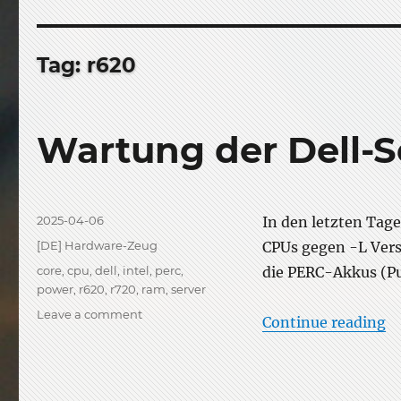
Tag:
r620
Wartung der Dell-S
Posted
2025-04-06
In den letzten Tage
on
Categories
[DE] Hardware-Zeug
CPUs gegen -L Vers
Tags
core
,
cpu
,
dell
,
intel
,
perc
,
die PERC-Akkus (Pu
power
,
r620
,
r720
,
ram
,
server
on
Leave a comment
“W
Continue reading
Wartung
der
Dell-
Server