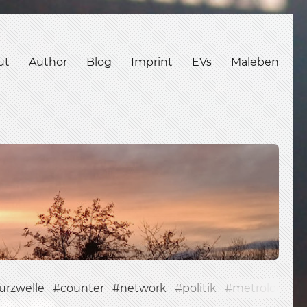
ut
Author
Blog
Imprint
EVs
Maleben
urzwelle
counter
network
politik
metrology