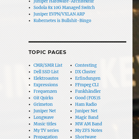
Juniper Hardware-Architektur
Sodola 8x 10G Managed Switch
Juniper EVPN/VXLAN ARP
Kubernetes is Bullshit-Bingo
TOPIC PAGES
CMR/SMR List
Contesting
Dell SSD List
DX Cluster
Elektroautos
Erfindungen
Expressions
FFmpeg CLI
Frequenzen
Funkhändler
Git Quirks
Good (FOS)S
Grimeton
Ham Radio
Juniper Net
Juniper Net
Longwave
Magic Band
Music titles
MW AM Band
My TV series
My ZFS Notes
Propagation
Shortwave