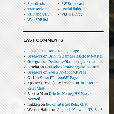
Speedtests
SW Broadcast
Transceivers
Useful links
VHF and UHF
VLF & DCF77
Web SDR list
LAST COMMENTS
Sina
on
Panasonic RF-P50 Page
Grzegorz
on
Drin im Hameg HMP2030 Netzteil
Grzegorz
on
Deutsche Glasfaser ganz manuell
Sascha
on
Deutsche Glasfaser ganz manuell
Grzegorz
on
Yaesu FT-1000MP Page
Carl
on
Yaesu FT-1000MP Page
Xpamer ( DeviL ) - Marek
on
IRC or Internet
Relay Chat
Electro M
on
Drin im Hameg HMP2030
Netzteil
mikken
on
IRC or Internet Relay Chat
Werner Hahne
on
Abgleich Kenwood TS-830S