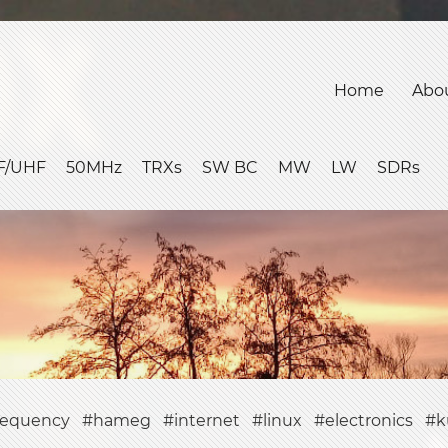
Home
Abo
F/UHF
50MHz
TRXs
SW BC
MW
LW
SDRs
requency
hameg
internet
linux
electronics
k