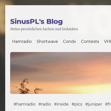
SinusPL's Blog
Meine persönlichen Sachen und Gedanken
Hamradio
Shortwave
Condx
Contests
VH
hamradio
radio
inside
pics
juniper
f