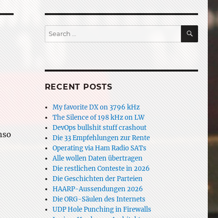
SEAR
Search
for:
RECENT POSTS
My favorite DX on 3796 kHz
The Silence of 198 kHz on LW
DevOps bullshit stuff crashout
nso
Die 33 Empfehlungen zur Rente
Operating via Ham Radio SATs
Alle wollen Daten übertragen
Die restlichen Conteste in 2026
Die Geschichten der Parteien
HAARP-Aussendungen 2026
Die ORG-Säulen des Internets
UDP Hole Punching in Firewalls